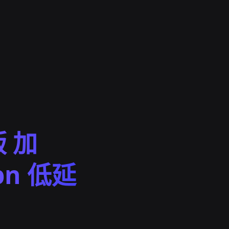
版 加
n 低延