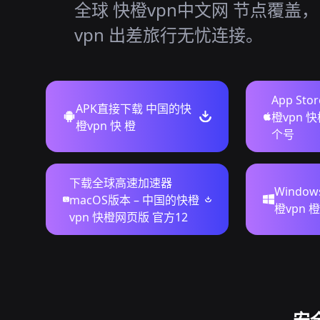
全球 快橙vpn中文网 节点覆盖
vpn 出差旅行无忧连接。
App St
APK直接下载 中国的快
橙vpn 
橙vpn 快 橙
个号
下载全球高速加速器
Windo
macOS版本 – 中国的快橙
橙vpn 橙 
vpn 快橙网页版 官方12
安